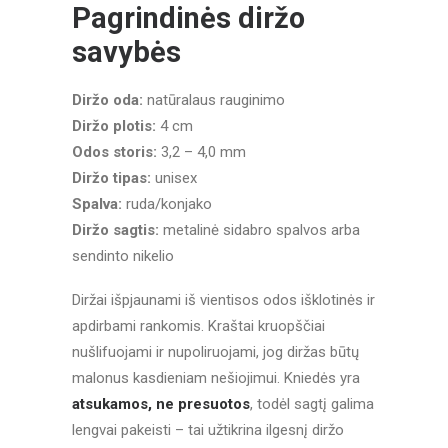
Pagrindinės diržo
savybės
Diržo oda:
natūralaus rauginimo
Diržo plotis:
4 cm
Odos storis:
3,2 – 4,0 mm
Diržo tipas:
unisex
Spalva:
ruda/konjako
Diržo sagtis:
metalinė sidabro spalvos arba
sendinto nikelio
Diržai išpjaunami iš vientisos odos išklotinės ir
apdirbami rankomis. Kraštai kruopščiai
nušlifuojami ir nupoliruojami, jog diržas būtų
malonus kasdieniam nešiojimui. Kniedės yra
atsukamos, ne presuotos
, todėl sagtį galima
lengvai pakeisti – tai užtikrina ilgesnį diržo