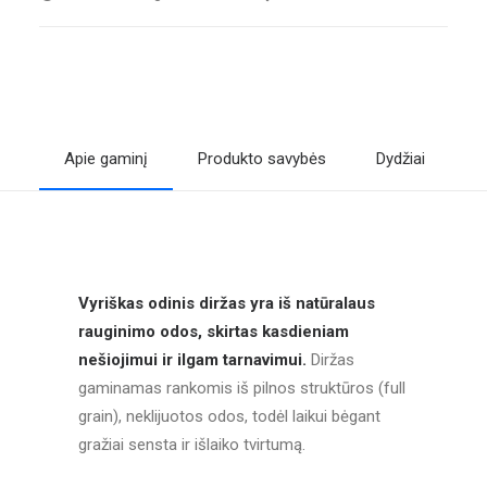
Apie gaminį
Produkto savybės
Dydžiai
A
Vyriškas odinis diržas yra iš natūralaus
rauginimo odos, skirtas kasdieniam
nešiojimui ir ilgam tarnavimui.
Diržas
gaminamas rankomis iš pilnos struktūros (full
grain), neklijuotos odos, todėl laikui bėgant
gražiai sensta ir išlaiko tvirtumą.