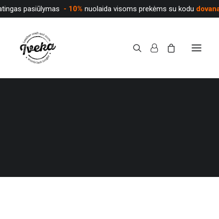
atingas pasiūlymas
- 10%
nuolaida visoms prekėms su kodu
dovan
PARDUOTUVĖ