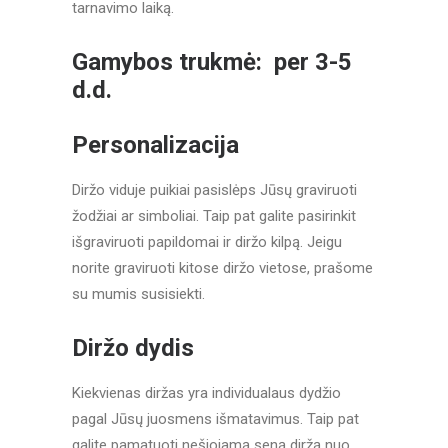
tarnavimo laiką.
Gamybos trukmė:
per 3-5
d.d.
Personalizacija
Diržo viduje puikiai pasislėps Jūsų graviruoti
žodžiai ar simboliai. Taip pat galite pasirinkit
išgraviruoti papildomai ir diržo kilpą. Jeigu
norite graviruoti kitose diržo vietose, prašome
su mumis susisiekti.
Diržo dydis
Kiekvienas diržas yra individualaus dydžio
pagal Jūsų juosmens išmatavimus. Taip pat
galite pamatuoti nešiojamą seną diržą nuo