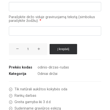
Parašykite diržo viduje graviruojamą tekstą (simbolius
parašykite žodžiu):
*
produkto
Į krepšelį
kiekis:
Vyriškas
odinis
Prekės kodas
odinis-dirzas-rudas
diržas
Kategorija
Odiniai diržai
rudas
Tik natūrali aukštos kokybės oda
Rankų darbas
Greita gamyba iki 3 d.d.
Suderiname graviūros eskizą