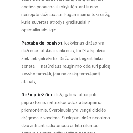
sagties pabaigos iki skylutės, ant kurios
nešiojate dažniausiai. Pagaminsime tokį diržą,
kuris suvertas atrodys gražiausiai ir
optimaliausio ilgio.
Pastaba dėl spalvos
: kiekvienas diržas yra
dažomas atskirai rankomis, todėl atspalviai
šiek tiek gali skirtis. Diržo oda bėgant laikui
sensta – natūralaus rauginimo oda turi puikią
savybę tamsėti, įgauna gražų tamsėjantį
atspalvį.
Diržo priežiūra:
diržą galima atnaujinti
paprastomis natūralios odos atnaujinimo
priemonėmis. Svarbiausia yra vengti didelės
drėgmės ir vandens. Sušlapus, diržo negalima
džiovinti ant radiatoriaus ar kitų šilumos