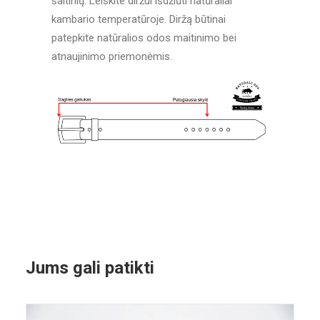
šaltinių. Leiskite diržui išdžiūti natūraliai
kambario temperatūroje. Diržą būtinai
patepkite natūralios odos maitinimo bei
atnaujinimo priemonėmis.
Jums gali patikti