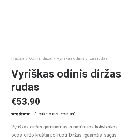
Pradžia
Odiniai diržai
Vyriškas odinis diržas rudas
Vyriškas odinis diržas
rudas
€
53.90
(
1
pirkėjo atsiliepimas)
Įvertinimas:
1
5.00
iš 5
Vyriškas diržas gaminamas iš natūralios kokybiškos
(viso
odos, diržo kraštai poliruoti. Diržas ilgaamžis, sagtis
įvertinimų:
)