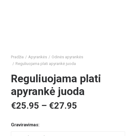
Pradžia
Apyrankės
Odinės apyrankės
Reguliuojama plati apyrankė juoda
Reguliuojama plati
apyrankė juoda
Price
€
25.95
–
€
27.95
range:
€25.95
through
€27.95
Graviravimas: