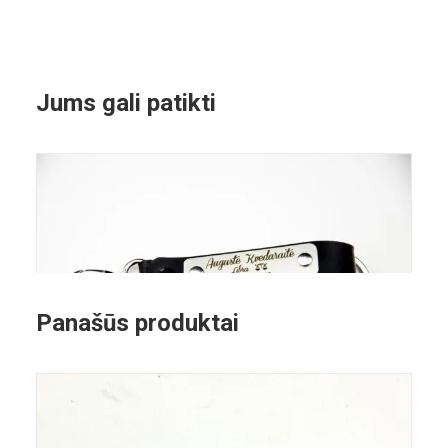
Jums gali patikti
Panašūs produktai
This
PASIRINKTI SAVYBES
product
has
Odinis pakabukas Silver