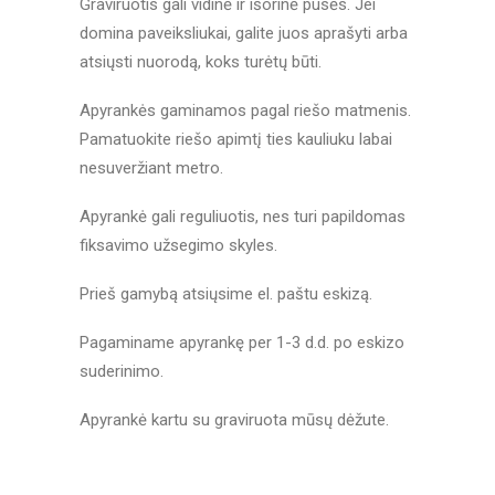
Graviruotis gali vidinė ir išorinė pusės. Jei
domina paveiksliukai, galite juos aprašyti arba
atsiųsti nuorodą, koks turėtų būti.
Apyrankės gaminamos pagal riešo matmenis.
Pamatuokite riešo apimtį ties kauliuku labai
nesuveržiant metro.
Apyrankė gali reguliuotis, nes turi papildomas
fiksavimo užsegimo skyles.
Prieš gamybą atsiųsime el. paštu eskizą.
Pagaminame apyrankę per 1-3 d.d. po eskizo
suderinimo.
Apyrankė kartu su graviruota mūsų dėžute.