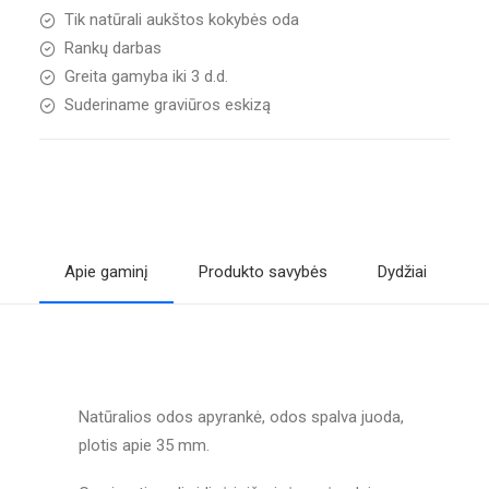
Tik natūrali aukštos kokybės oda
Rankų darbas
Greita gamyba iki 3 d.d.
Suderiname graviūros eskizą
Apie gaminį
Produkto savybės
Dydžiai
A
Natūralios odos apyrankė, odos spalva juoda,
plotis apie 35 mm.