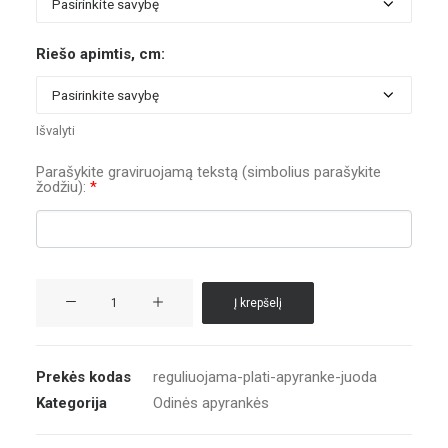
Riešo apimtis, cm:
Išvalyti
Parašykite graviruojamą tekstą (simbolius parašykite
žodžiu):
*
produkto
Į krepšelį
kiekis:
Reguliuojama
plati
Prekės kodas
reguliuojama-plati-apyranke-juoda
apyrankė
Kategorija
Odinės apyrankės
juoda