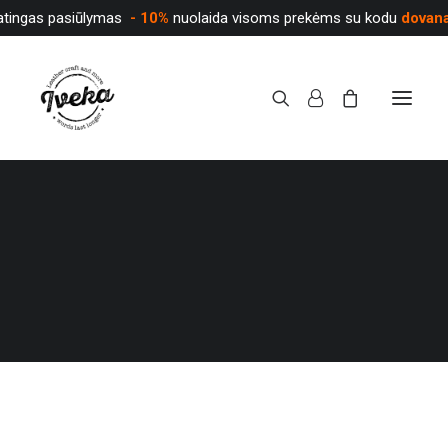
atingas pasiūlymas
- 10%
nuolaida visoms prekėms su kodu
dovan
PARDUOTUVĖ