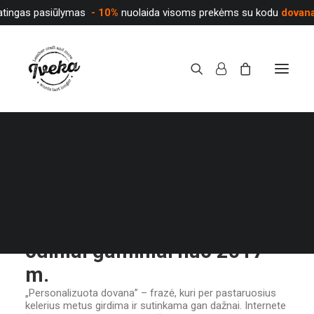
atingas pasiūlymas
- 10%
nuolaida visoms prekėms su kodu
dovan
Apie mus
Pradinis
Apie mus
PARDUOTUVĖ
Apie mus
iveka.lt – personalizuoti
odiniai gaminiai nuo 2017
m.
„Personalizuota dovana” – frazė, kuri per pastaruosius
kelerius metus girdima ir sutinkama gan dažnai. Internete