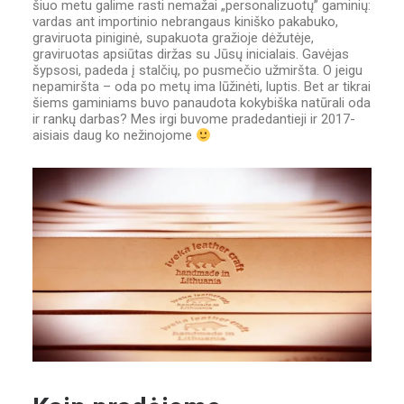
šiuo metu galime rasti nemažai „personalizuotų” gaminių:
vardas ant importinio nebrangaus kiniško pakabuko,
graviruota piniginė, supakuota gražioje dėžutėje,
graviruotas apsiūtas diržas su Jūsų inicialais. Gavėjas
šypsosi, padeda į stalčių, po pusmečio užmiršta. O jeigu
nepamiršta – oda po metų ima lūžinėti, luptis. Bet ar tikrai
šiems gaminiams buvo panaudota kokybiška natūrali oda
ir rankų darbas? Mes irgi buvome pradedantieji ir 2017-
aisiais daug ko nežinojome