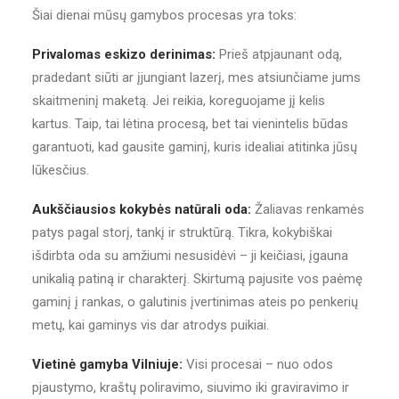
Šiai dienai mūsų gamybos procesas yra toks:
Privalomas eskizo derinimas:
Prieš atpjaunant odą,
pradedant siūti ar įjungiant lazerį, mes atsiunčiame jums
skaitmeninį maketą. Jei reikia, koreguojame jį kelis
kartus. Taip, tai lėtina procesą, bet tai vienintelis būdas
garantuoti, kad gausite gaminį, kuris idealiai atitinka jūsų
lūkesčius.
Aukščiausios kokybės natūrali oda:
Žaliavas renkamės
patys pagal storį, tankį ir struktūrą. Tikra, kokybiškai
išdirbta oda su amžiumi nesusidėvi – ji keičiasi, įgauna
unikalią patiną ir charakterį. Skirtumą pajusite vos paėmę
gaminį į rankas, o galutinis įvertinimas ateis po penkerių
metų, kai gaminys vis dar atrodys puikiai.
Vietinė gamyba Vilniuje:
Visi procesai – nuo odos
pjaustymo, kraštų poliravimo, siuvimo iki graviravimo ir