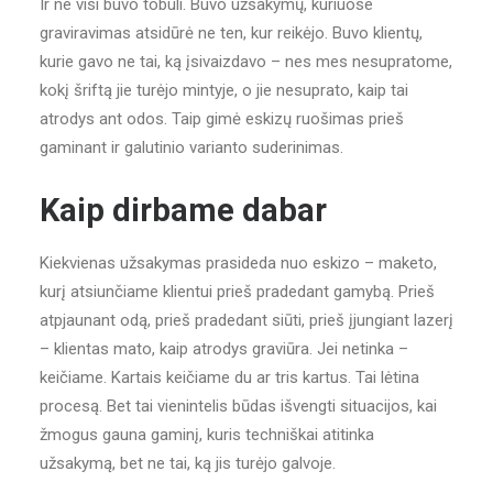
Ir ne visi buvo tobuli. Buvo užsakymų, kuriuose
graviravimas atsidūrė ne ten, kur reikėjo. Buvo klientų,
kurie gavo ne tai, ką įsivaizdavo – nes mes nesupratome,
kokį šriftą jie turėjo mintyje, o jie nesuprato, kaip tai
atrodys ant odos. Taip gimė eskizų ruošimas prieš
gaminant ir galutinio varianto suderinimas.
Kaip dirbame dabar
Kiekvienas užsakymas prasideda nuo eskizo – maketo,
kurį atsiunčiame klientui prieš pradedant gamybą. Prieš
atpjaunant odą, prieš pradedant siūti, prieš įjungiant lazerį
– klientas mato, kaip atrodys graviūra. Jei netinka –
keičiame. Kartais keičiame du ar tris kartus. Tai lėtina
procesą. Bet tai vienintelis būdas išvengti situacijos, kai
žmogus gauna gaminį, kuris techniškai atitinka
užsakymą, bet ne tai, ką jis turėjo galvoje.