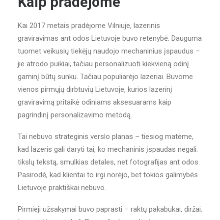
Kaip pradėjome
Kai 2017 metais pradėjome Vilniuje, lazerinis
graviravimas ant odos Lietuvoje buvo retenybė. Dauguma
tuomet veikusių tiekėjų naudojo mechaninius įspaudus –
jie atrodo puikiai, tačiau personalizuoti kiekvieną odinį
gaminį būtų sunku. Tačiau populiarėjo lazeriai. Buvome
vienos pirmųjų dirbtuvių Lietuvoje, kurios lazerinį
graviravimą pritaikė odiniams aksesuarams kaip
pagrindinį personalizavimo metodą.
Tai nebuvo strateginis verslo planas – tiesiog matėme,
kad lazeris gali daryti tai, ko mechaninis įspaudas negali:
tikslų tekstą, smulkias detales, net fotografijas ant odos.
Pasirodė, kad klientai to irgi norėjo, bet tokios galimybės
Lietuvoje praktiškai nebuvo.
Pirmieji užsakymai buvo paprasti – raktų pakabukai, diržai.