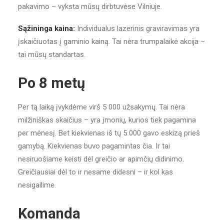
pakavimo – vyksta mūsų dirbtuvėse Vilniuje.
Sąžininga kaina:
Individualus lazerinis graviravimas yra
įskaičiuotas į gaminio kainą. Tai nėra trumpalaikė akcija –
tai mūsų standartas.
Po 8 metų
Per tą laiką įvykdėme virš 5 000 užsakymų. Tai nėra
milžiniškas skaičius – yra įmonių, kurios tiek pagamina
per mėnesį. Bet kiekvienas iš tų 5 000 gavo eskizą prieš
gamybą. Kiekvienas buvo pagamintas čia. Ir tai
nesiruošiame keisti dėl greičio ar apimčių didinimo.
Greičiausiai dėl to ir nesame didesni – ir kol kas
nesigailime.
Komanda