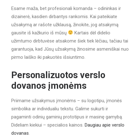
Esame maža, bet profesionali komanda – odininkas ir
dizainerė, kasdien dirbantys rankomis. Kai pateikiate
užsakymą ar rašote užklausą, žinokite, jog atsakymą
gausite iš kažkurio iš mūsų
Kartais dėl didelio
užimtumo dirbtuvėse atsakome šiek tiek lėčiau, tačiau tai
garantuoja, kad Jūsų užsakymą žinosime asmeniškai nuo
pirmo laiško iki pakuotės išsiuntimo.
Personalizuotos verslo
dovanos įmonėms
Priimame užsakymus įmonėms – su logotipu, įmonės
simbolika ar individualiu tekstu. Galime sukurti ir
pagaminti odinių gaminių prototipus ir masinę gamybą.
Dideliam kiekiui – specialios kainos.
Daugiau apie verslo
dovanas
.