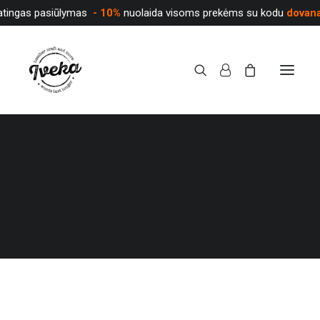
atingas pasiūlymas
- 10%
nuolaida visoms prekėms su kodu
dovan
PARDUOTUVĖ