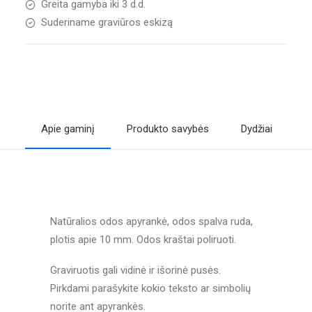
Greita gamyba iki 3 d.d.
Suderiname graviūros eskizą
Apie gaminį
Produkto savybės
Dydžiai
A
Natūralios odos apyrankė, odos spalva ruda,
plotis apie 10 mm. Odos kraštai poliruoti.
Graviruotis gali vidinė ir išorinė pusės.
Pirkdami parašykite kokio teksto ar simbolių
norite ant apyrankės.