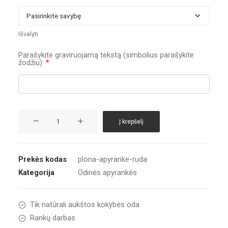
Išvalyti
Parašykite graviruojamą tekstą (simbolius parašykite
žodžiu):
*
produkto
Į krepšelį
kiekis:
Plona
apyrankė
Prekės kodas
plona-apyranke-ruda
ruda
Kategorija
Odinės apyrankės
Tik natūrali aukštos kokybės oda
Rankų darbas