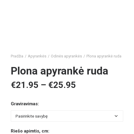
Pradžia
Apyrankės
Odinės apyrankės
Plona apyrankė ruda
Plona apyrankė ruda
Price
€
21.95
–
€
25.95
range:
€21.95
through
€25.95
Graviravimas:
Riešo apimtis, cm: