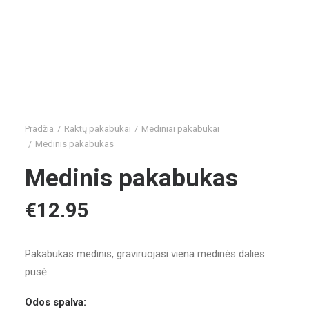
Pradžia
Raktų pakabukai
Mediniai pakabukai
Medinis pakabukas
Medinis pakabukas
€
12.95
Pakabukas medinis, graviruojasi viena medinės dalies
pusė.
Odos spalva: