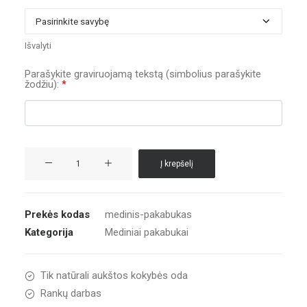
Išvalyti
Parašykite graviruojamą tekstą (simbolius parašykite
žodžiu):
*
produkto
Į krepšelį
kiekis:
Medinis
pakabukas
Prekės kodas
medinis-pakabukas
Kategorija
Mediniai pakabukai
Tik natūrali aukštos kokybės oda
Rankų darbas