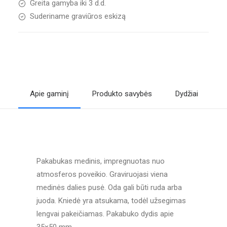
Greita gamyba iki 3 d.d.
Suderiname graviūros eskizą
Apie gaminį
Produkto savybės
Dydžiai
A
Pakabukas medinis, impregnuotas nuo
atmosferos poveikio. Graviruojasi viena
medinės dalies pusė. Oda gali būti ruda arba
juoda. Kniedė yra atsukama, todėl užsegimas
lengvai pakeičiamas. Pakabuko dydis apie