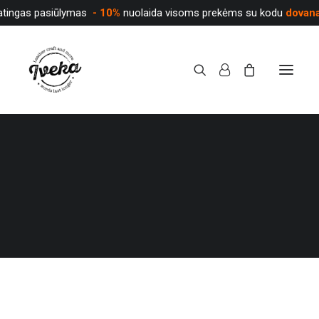
atingas pasiūlymas
- 10%
nuolaida visoms prekėms su kodu
dovan
PARDUOTUVĖ