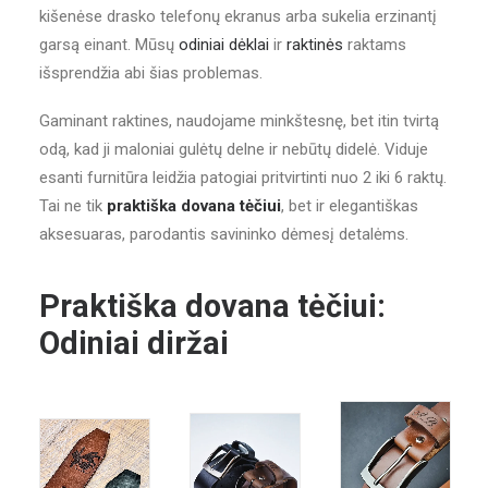
kišenėse drasko telefonų ekranus arba sukelia erzinantį
garsą einant. Mūsų
odiniai dėklai
ir
raktinės
raktams
išsprendžia abi šias problemas.
Gaminant raktines, naudojame minkštesnę, bet itin tvirtą
odą, kad ji maloniai gulėtų delne ir nebūtų didelė. Viduje
esanti furnitūra leidžia patogiai pritvirtinti nuo 2 iki 6 raktų.
Tai ne tik
praktiška dovana tėčiui
, bet ir elegantiškas
aksesuaras, parodantis savininko dėmesį detalėms.
Praktiška dovana tėčiui:
Odiniai diržai