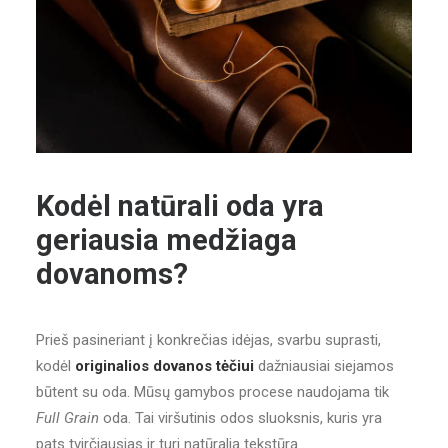
Kodėl natūrali oda yra
geriausia medžiaga
dovanoms?
Prieš pasineriant į konkrečias idėjas, svarbu suprasti,
kodėl
originalios dovanos tėčiui
dažniausiai siejamos
būtent su oda. Mūsų gamybos procese naudojama tik
Full Grain
oda. Tai viršutinis odos sluoksnis, kuris yra
pats tvirčiausias ir turi natūralią tekstūrą.