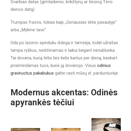
Svarbias datas (gimtadienio, krikštynų ar tiesiog Tėvo
dienos datą).
Trumpas frazes, tokias kaip „Geriausias tėtis pasaulyje“
arba „Mylime tave“.
Oda po lazerio spinduliu išdega ir tamsėja, todėl užrašas
tampa ryškus, neištrinamas ir laikui bėgant nenublunka.
Tai dovana, kurią tėtis lies kelis kartus per dieną, kaskart
prisimindamas tuos, kurie ją dovanojo. Visus
odinius
graviruotus pakabukus
galite rasti mūsų el. parduotuvėje.
Modernus akcentas: Odinės
apyrankės tėčiui