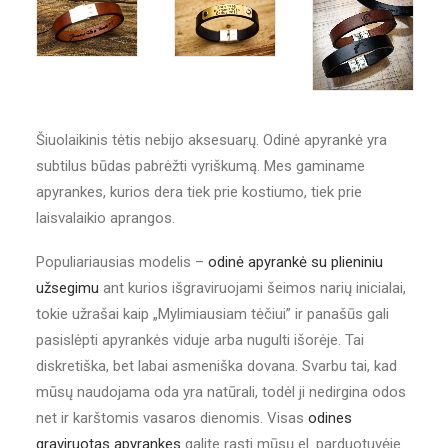
Šiuolaikinis tėtis nebijo aksesuarų. Odinė apyrankė yra
subtilus būdas pabrėžti vyriškumą. Mes gaminame
apyrankes, kurios dera tiek prie kostiumo, tiek prie
laisvalaikio aprangos.
Populiariausias modelis –
odinė apyrankė su plieniniu
užsegimu
ant kurios išgraviruojami šeimos narių inicialai,
tokie užrašai kaip „Mylimiausiam tėčiui” ir panašūs gali
pasislėpti apyrankės viduje arba nugulti išorėje. Tai
diskretiška, bet labai asmeniška dovana. Svarbu tai, kad
mūsų naudojama oda yra natūrali, todėl ji nedirgina odos
net ir karštomis vasaros dienomis. Visas
odines
graviruotas apyrankes
galite rasti mūsų el. parduotuvėje.