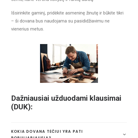
Išsirinkite gaminį, pridėkite asmeninę žinutę ir būkite tikri
– ši dovana bus naudojama su pasididžiavimu ne
vienerius metus.
Dažniausiai užduodami klausimai
(DUK):
KOKIA DOVANA TĖČIUI YRA PATI
POPULIARIAUSIA?