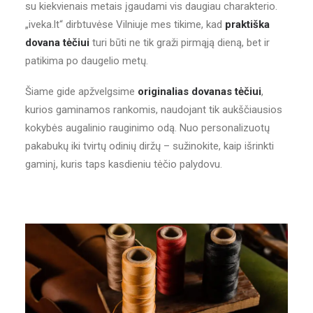
su kiekvienais metais įgaudami vis daugiau charakterio.
„iveka.lt“ dirbtuvėse Vilniuje mes tikime, kad
praktiška
dovana tėčiui
turi būti ne tik graži pirmąją dieną, bet ir
patikima po daugelio metų.
Šiame gide apžvelgsime
originalias dovanas tėčiui
,
kurios gaminamos rankomis, naudojant tik aukščiausios
kokybės augalinio rauginimo odą. Nuo personalizuotų
pakabukų iki tvirtų odinių diržų – sužinokite, kaip išrinkti
gaminį, kuris taps kasdieniu tėčio palydovu.