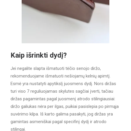
Kaip išrinkti dydį?
Jei negalite slapta išmatuoti tėčio senojo diržo,
rekomenduojame išmatuoti nešiojamų kelnių apimtį.
Esmė yra nustatyti apytikslį juosmens dydį. Nors diržas
turi viso 7 reguliuojamas skylutes sagčiai įverti, tačiau
diržas pagamintas pagal juosmenį atrodo stilingiausiai:
diržo galiukas nėra per ilgas, puikiai pasislepia po pirmąja
suvėrimo kilpa. Iš karto galima pasakyti, jog diržas yra
gamintas asmeniškai pagal specifinį dydį ir atrodo
stilingai.