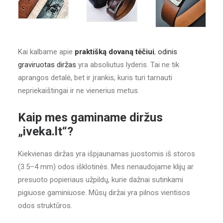
Kai kalbame apie
praktišką dovaną tėčiui
,
odinis
graviruotas diržas
yra absoliutus lyderis. Tai ne tik
aprangos detalė, bet ir įrankis, kuris turi tarnauti
nepriekaištingai ir ne vienerius metus.
Kaip mes gaminame diržus
„iveka.lt“?
Kiekvienas diržas yra išpjaunamas juostomis iš storos
(3.5–4 mm) odos išklotinės. Mes nenaudojame klijų ar
presuoto popieriaus užpildų, kurie dažnai sutinkami
pigiuose gaminiuose. Mūsų diržai yra pilnos vientisos
odos struktūros.