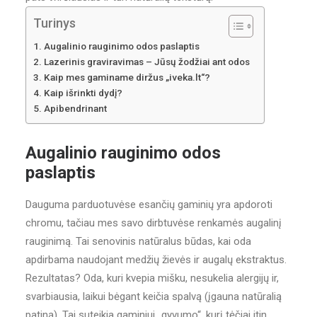
Turinys
Augalinio rauginimo odos paslaptis
Lazerinis graviravimas – Jūsų žodžiai ant odos
Kaip mes gaminame diržus „iveka.lt“?
Kaip išrinkti dydį?
Apibendrinant
Augalinio rauginimo odos
paslaptis
Dauguma parduotuvėse esančių gaminių yra apdoroti
chromu, tačiau mes savo dirbtuvėse renkamės augalinį
rauginimą. Tai senovinis natūralus būdas, kai oda
apdirbama naudojant medžių žievės ir augalų ekstraktus.
Rezultatas? Oda, kuri kvepia mišku, nesukelia alergijų ir,
svarbiausia, laikui bėgant keičia spalvą (įgauna natūralią
patiną). Tai suteikia gaminiui „gyvumo“, kurį tėčiai itin