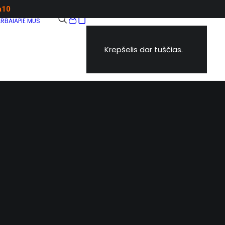
a10
RBAI
APIE MUS
Krepšelis dar tuščias.