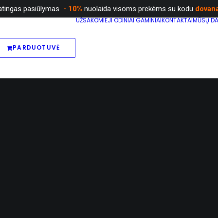
atingas pasiūlymas
- 10%
nuolaida visoms prekėms su kodu
dovan
UŽSAKOMIEJI ODINIAI GAMINIAI
KONTAKTAI
MŪSŲ DA
PARDUOTUVĖ