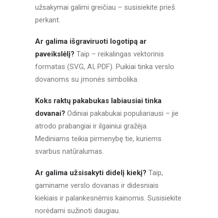
užsakymai galimi greičiau – susisiekite prieš
perkant.
Ar galima išgraviruoti logotipą ar
paveikslėlį?
Taip – reikalingas vektorinis
formatas (SVG, AI, PDF). Puikiai tinka verslo
dovanoms su įmonės simbolika.
Koks raktų pakabukas labiausiai tinka
dovanai?
Odiniai pakabukai populiariausi – jie
atrodo prabangiai ir ilgainiui gražėja.
Mediniams teikia pirmenybę tie, kuriems
svarbus natūralumas.
Ar galima užsisakyti didelį kiekį?
Taip,
gaminame verslo dovanas ir didesniais
kiekiais ir palankesnėmis kainomis. Susisiekite
norėdami sužinoti daugiau.