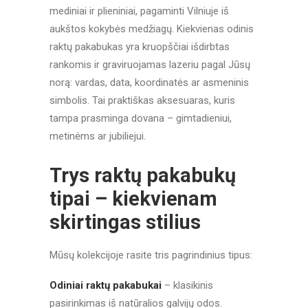
mediniai ir plieniniai, pagaminti Vilniuje iš
aukštos kokybės medžiagų. Kiekvienas odinis
raktų pakabukas yra kruopščiai išdirbtas
rankomis ir graviruojamas lazeriu pagal Jūsų
norą: vardas, data, koordinatės ar asmeninis
simbolis. Tai praktiškas aksesuaras, kuris
tampa prasminga dovana – gimtadieniui,
metinėms ar jubiliejui.
Trys raktų pakabukų
tipai – kiekvienam
skirtingas stilius
Mūsų kolekcijoje rasite tris pagrindinius tipus:
Odiniai raktų pakabukai
– klasikinis
pasirinkimas iš natūralios galvijų odos.