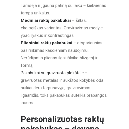
Tamsėja ir įgauna patiną su laiku – kiekvienas
tampa unikalus.
Mediniai raktų pakabukai
– šiltas,
ekologiškas variantas. Graviravimas medyje
ypač ryškus ir kontrastingas.
Plieniniai raktų pakabukai
– atspariausias
pasirinkimas kasdieniam naudojimui.
Nerūdijantis plienas ilgai išlaiko blizgesį ir
formą.
Pakabukai su graviruota plokštele
–
graviruotas metalas ir aukštos kokybės oda
puikiai dera tarpusavyje, graviravimas
ilgaamžis, toks pakabukas suteikia prabangos
jausmą.
Personalizuotas raktų