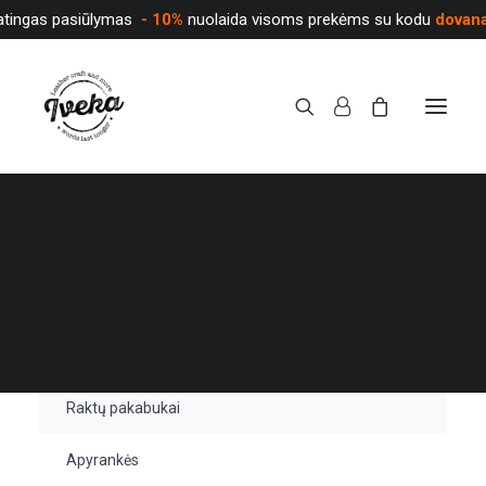
atingas pasiūlymas
- 10%
nuolaida visoms prekėms su kodu
dovan
Category:
Raktų pakabukai
Pradinis
Kategorija "Raktų pakabukai"
Puslapis 2
PARDUOTUVĖ
KATALOGAS
Odiniai diržai
Raktų pakabukai
Apyrankės