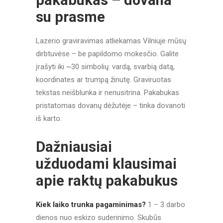
pakabukas – dovana
su prasme
Lazerio graviravimas atliekamas Vilniuje mūsų
dirbtuvėse – be papildomo mokesčio. Galite
įrašyti iki ~30 simbolių: vardą, svarbią datą,
koordinates ar trumpą žinutę. Graviruotas
tekstas neišblunka ir nenusitrina. Pakabukas
pristatomas dovanų dėžutėje – tinka dovanoti
iš karto.
Dažniausiai
užduodami klausimai
apie raktų pakabukus
Kiek laiko trunka pagaminimas?
1 – 3 darbo
dienos nuo eskizo suderinimo. Skubūs