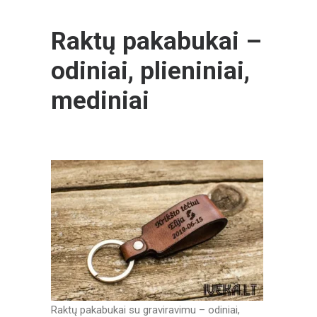
product
page
Raktų pakabukai –
odiniai, plieniniai,
mediniai
Raktų pakabukai su graviravimu – odiniai,